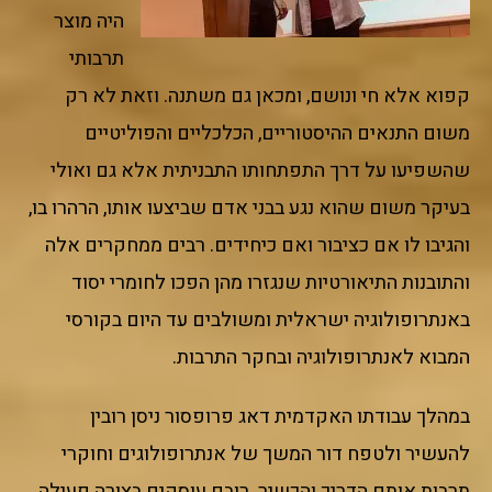
היה מוצר
תרבותי
קפוא אלא חי ונושם, ומכאן גם משתנה. וזאת לא רק
משום התנאים ההיסטוריים, הכלכליים והפוליטיים
שהשפיעו על דרך התפתחותו התבניתית אלא גם ואולי
בעיקר משום שהוא נגע בבני אדם שביצעו אותו, הרהרו בו,
והגיבו לו אם כציבור ואם כיחידים. רבים ממחקרים אלה
והתובנות התיאורטיות שנגזרו מהן הפכו לחומרי יסוד
באנתרופולוגיה ישראלית ומשולבים עד היום בקורסי
המבוא לאנתרופולוגיה ובחקר התרבות.
במהלך עבודתו האקדמית דאג פרופסור ניסן רובין
להעשיר ולטפח דור המשך של אנתרופולוגים וחוקרי
תרבות אותם הדריך והכשיר. רובם עוסקים בצורה פעילה