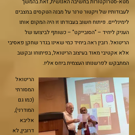
מטא-סטרוקטורות בחשיבה האנושית, זאת בהמשך
לעבודותיו של ויקטור טרנר על מבנה הטקסים במצבים
לימינליים. פיתוח חשוב בעבודתו זו היה המקום אותו
העניק ליחיד – "הסובייקט" – כשותף לביצועו של
הריטואל. רובין ראה ביחיד כמי שאינו בגדר שחקן פאסיבי
אלא אקטיבי מאוד בעיצוב הריטואל, בפיתוחו ובקשב
המתבקש לפרשנותו העצמית ביחס אליו.
הריטואל
המסורתי
(כמו גם
המודרני),
אליבא
דרובין, לא