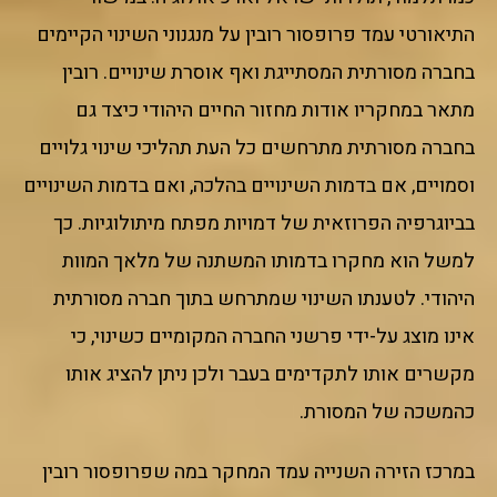
התיאורטי עמד פרופסור רובין על מנגנוני השינוי הקיימים
בחברה מסורתית המסתייגת ואף אוסרת שינויים. רובין
מתאר במחקריו אודות מחזור החיים היהודי כיצד גם
בחברה מסורתית מתרחשים כל העת תהליכי שינוי גלויים
וסמויים, אם בדמות השינויים בהלכה, ואם בדמות השינויים
בביוגרפיה הפרוזאית של דמויות מפתח מיתולוגיות. כך
למשל הוא מחקרו בדמותו המשתנה של מלאך המוות
היהודי. לטענתו השינוי שמתרחש בתוך חברה מסורתית
אינו מוצג על-ידי פרשני החברה המקומיים כשינוי, כי
מקשרים אותו לתקדימים בעבר ולכן ניתן להציג אותו
כהמשכה של המסורת.
במרכז הזירה השנייה עמד המחקר במה שפרופסור רובין