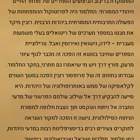
המתמקדת בדיבוב הביצועים הסמליים של מחזור החיים
היהודי המסורתי. התלמוד היה לפרוטוקול ההתפתחות של
הפעולה התרבותית המסורתית ביהדות הרבנית. רובין מיקד
את מבטו במספר מערכים של ריטואלים בעלי משמעות
מעברית – לידה, נישואין ואירוסין ואבל. טרילוגיית
הספרים שחיבר בנושא זה הפכה זה מכבר לגוף עיוני
מרענן, פורץ דרך ויש מי שיאמרו גם חתרני, בחקר התלמוד.
עבודתו בתחום זה של פרופסור רובין הפכה במשך השנים
לקלאסיקה של ממש באנתרופולוגיה של היהדות. היא
סייעה להבקיע דרך אל שילוב עולמם הפרשני של מדעי
החברה אל ניתוח הטקסט תוך הצבת חלופה למסורת
הניתוח הפילולוגית. גישה זו הפכה למקור השראה
לחוקרים צעירים רבים בדיסציפלינות רבות במדעי היהדות,
כמו תלמוד, תולדות ישראל וארכיאולוגיה. במישור