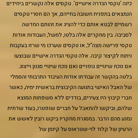
כינה 'טקסי הגדרה אישיים'. טקסים אלה נקשרים ביחידים
הנמצאים בתפנית חשובה בחייהם, אך הם חסרי טקסים
רשמיים לבטא אותם כדי להציג את זהותם החדשה
לסביבה. בין מחקרים אלה בלטו, למשל, העבודות אודות
טקסי פרישה מצה"ל, או טקסים שערכו מי שרזו בעקבות
ניתוח לקיצור קיבה. אלה טקסי הגדרה אישיים שבוצעו
אם נוכח שינויים גופניים ואם נוכח שינויי סגנון וייצוג.
בלטה בהקשר זה עבודתו אודות העיבוד התרבותי והסמלי
של האבל האישי בתנועה הקיבוצית בראשית ימיה, כאשר
חברי קיבוץ היו צעירים, בודדים ללא משפחות המוצא
שלהם, וביקשו להתאבל על חברים שנפטרו, בעוד שדתית
נמנע מהם הדבר. במסגרת מחקריו ביקש רובין לאשש את
הרעיון של קלוד לוי-שטראוס על קיומן של