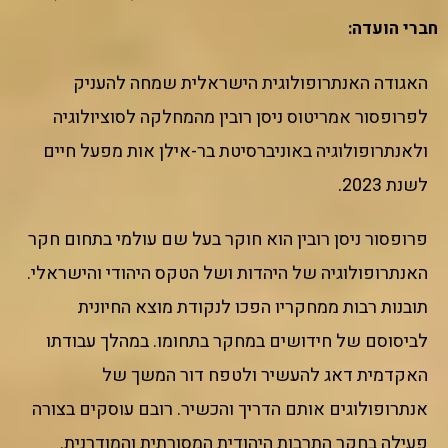
חברי הועדה:
האגודה האנתרופולוגית הישראלית שמחה להעניק
לפרופסור אמריטוס ניסן רובין מהמחלקה לסוציולוגיה
ולאנתרופולוגיה באוניברסיטת בר-אילן אות מפעל חיים
לשנת 2023.
פרופסור ניסן רובין הוא חוקר בעל שם עולמי בתחום חקר
האנתרופולוגיה של היהדות ושל הטקס היהודי והישראלי.
תובנות רבות ממחקריו הפכו לנקודת מוצא החיונית
לביסוסם של חידושים במחקר בתחומו. במהלך עבודתו
האקדמית דאג להעשיר ולטפח דור המשך של
אנתרופולוגים אותם הדריך והכשיר. רובם עוסקים בצורה
פעילה בחקר התרבות היהודית המסורתית והמודרנית.