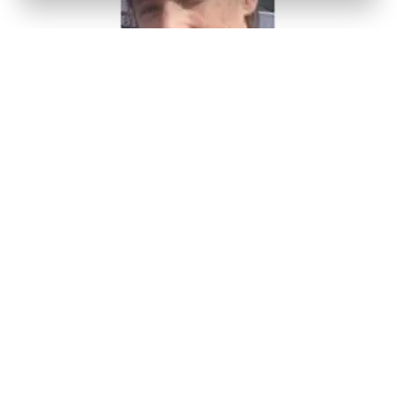
הפרויקט הנוכחי שלו מתמקד במורכבות הטמפורלית של
יוזמות שעניינן באנרגיות מתחדשות ביוון הנתונה בתקופת
צנע. הוא בוחן כיצד אי-ודאות כלכלית מהווה הקשר
ליצירתם של מרחבים דינמיים של יזמות אופורטוניסטית
שנושאת ברמה המקומית משמעויות של התערבות
נאו-קולוניאלית ושל מיצוי כלכלי. מחקר זה מצוי בשלבי
כתיבה כמונוגרפיה שנושאת את השם הזמני:
“Renewable Energy in the Age of Austerity"