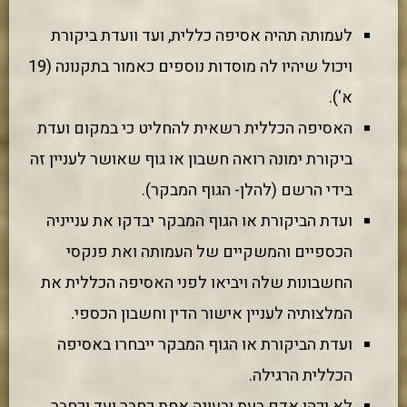
לעמותה תהיה אסיפה כללית, ועד וועדת ביקורת
ויכול שיהיו לה מוסדות נוספים כאמור בתקנונה (19
א').
האסיפה הכללית רשאית להחליט כי במקום ועדת
ביקורת ימונה רואה חשבון או גוף שאושר לעניין זה
בידי הרשם (להלן- הגוף המבקר).
ועדת הביקורת או הגוף המבקר יבדקו את ענייניה
הכספיים והמשקיים של העמותה ואת פנקסי
החשבונות שלה ויביאו לפני האסיפה הכללית את
המלצותיה לעניין אישור הדין וחשבון הכספי.
ועדת הביקורת או הגוף המבקר ייבחרו באסיפה
הכללית הרגילה.
לא יכהן אדם בעת ובעונה אחת כחבר ועד וכחבר