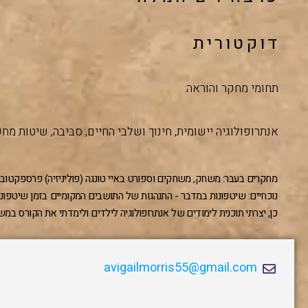
דוקטורית
תחומי מחקר והוראה:
אנתרופולוגיה יישומית, חינוך ושלבי החיים, סביבה, שיטות מח
מחקרים בעבר: משחק, משחקים וספורט באיי טונגה (פוליניזיה) פרספקטובות
נוכחיים: שיטפונות במדבר - התנהגות של התושבים המקומיים בזמן שיטפונ
כן, יצרתי תוכנית לימודים של אנתרופולוגיה לילדים ולימדתי את הקורס במשך 32 שני
avigailmorris55@gmail.com