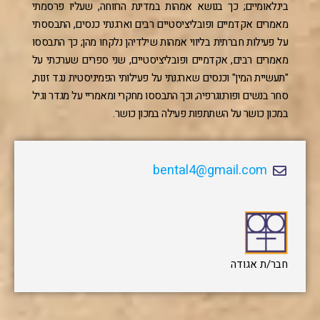
בינלאומיים; כך בנושא אמהות במדינת הרווחה, שעליו פרסמתי
מאמרים אקדמיים ופובליציסטיים רבים וארגנתי כנסים, התבססתי
על פעילות חברתית בליווי אמהות שילדיהן נלקחו מהן; כך התבססו
מאמרים רבים, אקדמיים ופובליציסטיים, שני ספרים שערכתי על
"תעשיית המין" וכנסים שארגנתי על פעילותי הפמיניסטית נגד זנות,
סחר בנשים ופורנוגרפיה; וכך התבססו מחקרי ומאמריי על מגדר וגיל
במכון כושר על השתתפות פעילה במכון כושר.
bental4@gmail.com
חבר/ת אגודה