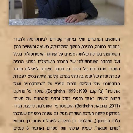
הנושאים המרכזיים שלי במחקר קשורים לביורוקרטיה ולמגדר
בתחומי: הרווחה, ההגירה, החינוך הפוליטיקה, השואה ותעשיית המין.
השתתפתי בעריכת שלושה ספרים על המחקר האנתרופולוגי בכלל
ועל המחקר האנתרופולוגי של החברה הישראלית בפרט. מרבית
מחקריי מתבססים על חיבור בין מחקר תאורטי לפעילות שטח:
עבודת שדה של שנה בה גרתי במרכז קליטה הייתה בסיס לעבודת
הדוקטורט שלי ועליהם נכתבו ספריי על "הביורוקרטיה ועולי
אתיופיה" (צ'ריקובר 1998; Berghahn 1999); מחקרי על פרויקט
פיתוח לנשים באזור הכפרי בנפל וספרי "פטרונים של נשים"
(2011, בהוצאת Berthahn) התבססו על השתלבות כיועצת מגדר
בפרויקט פיתוח מערכת השקייה בנפל; גם עשרת הספרים שערכתי
(לבד ובשיתוף), משלבים בין תיאוריה לפעילות שטח, כך בנושא
"נשים ושואה", שעליו ערכתי שני ספרים וארגנתי 6 כנסים