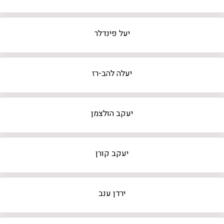
יעל פינדלר
יעלה להב-רז
יעקב הולצמן
יעקב קורן
ירדן ענב