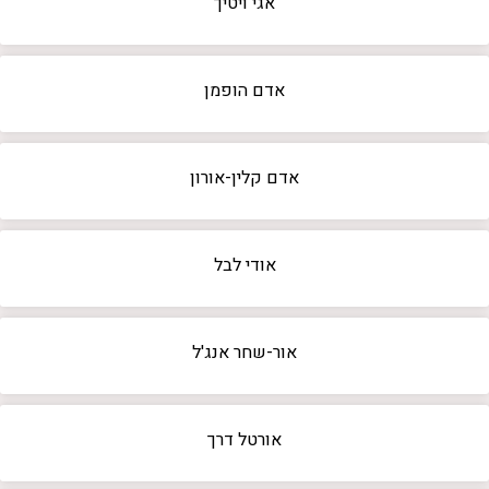
אגי ויטיך
אדם הופמן
אדם קלין-אורון
אודי לבל
אור-שחר אנג'ל
אורטל דרך