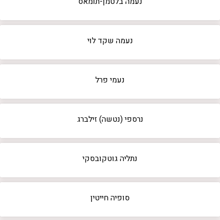
נעמה בלטמן-תומאס
נעמה שקד לוי
נעמי פרל
נרספי (נטשה) זילברג
נתליה גוטקובסקי
סופיה חייטין