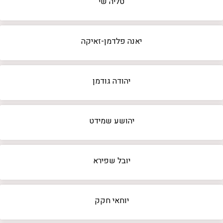
טליה שי
יאנה פלדמן-זאיקה
יהודה גודמן
יהושע שמידט
יובל שפירא
יוחאי חקק