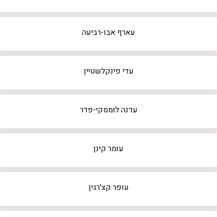
עארף אבו-רביעה
עדי פינקלשטיין
עדנה לומסקי-פדר
עומר קינן
עופר קצ'רגין